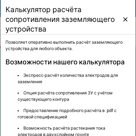
Калькулятор расчёта
Калькулятор заземления
сопротивления заземляющего
РАССЧИТАТЬ
ОТКРЫТЬ
устройства
КОНТАКТЫ
Позволяет оперативно выполнить расчёт заземляющего
устройства для любого объекта.
Возможности нашего калькулятора
1. Исходные данные
Режим расчёта
Экспресс-расчёт количества электродов для
Расчёт количества электродов | n (по ρ и R)
заземления
Расчёт для страны
Опция расчёта сопротивления ЗУ с учётом
Российская Федерация
существующего контура
Учитывать в расчёте двухслойный грунт
Предоставление подробного расчёта в .pdf с
готовой спецификацией
Удельное сопротивление грунта
Возможность расчёта растекания тока
электродов в двухслойном грунте