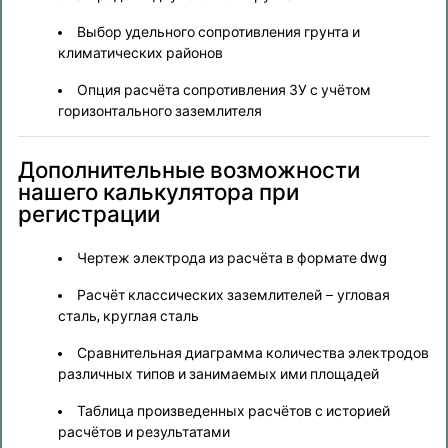
Учитывать в расчёте сопротивление
Выбор удельного сопротивления грунта и
существующего контура заземления
климатических районов
Нормируемое сопротивление
Опция расчёта сопротивления ЗУ с учётом
горизонтального заземлителя
Климатический район
Не выбран
Дополнительные возможности
нашего калькулятора при
регистрации
2. Электрод
Чертеж электрода из расчёта в формате dwg
Учитывать в расчёте вертикальный заземлитель
Расчёт классических заземлителей – угловая
сталь, круглая сталь
Серия электрода
Не выбрана
Сравнительная диаграмма количества электродов
различных типов и занимаемых ими площадей
Исполнение электрода
Таблица произведенных расчётов с историей
расчётов и результатами
Длина электрода