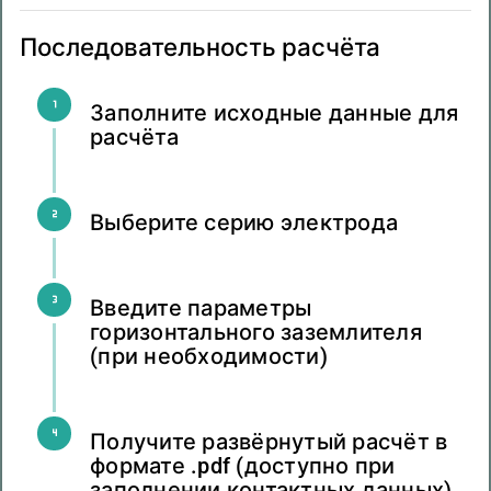
Последовательность расчёта
Материал электрода
Заполните исходные данные для
Диаметр электрода/Ширина уголка
расчёта
Инспекционный колодец/Соляной модуль
Выберите серию электрода
Модель
Введите параметры
горизонтального заземлителя
3. Горизонтальный заземлитель
(при необходимости)
Учитывать в расчёте горизонтальный заземлитель
Получите развёрнутый расчёт в
Тип горизонтального заземлителя
Не выбран
формате .pdf (доступно при
заполнении контактных данных)